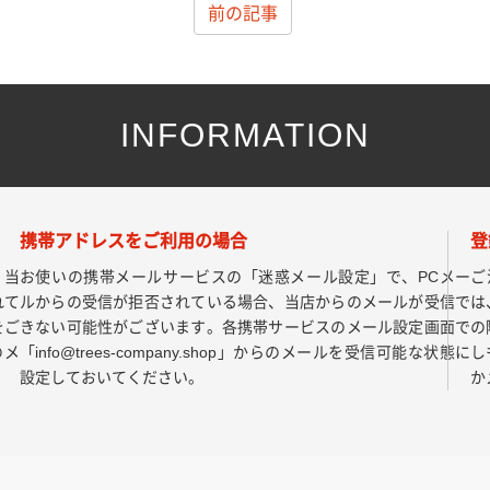
前の記事
INFORMATION
携帯アドレスをご利用の場合
登
、当
お使いの携帯メールサービスの「迷惑メール設定」で、PCメー
ご
れて
ルからの受信が拒否されている場合、当店からのメールが受信で
は
をご
きない可能性がございます。各携帯サービスのメール設定画面で
の
のメ
「info@trees-company.shop」からのメールを受信可能な状態に
し
設定しておいてください。
か